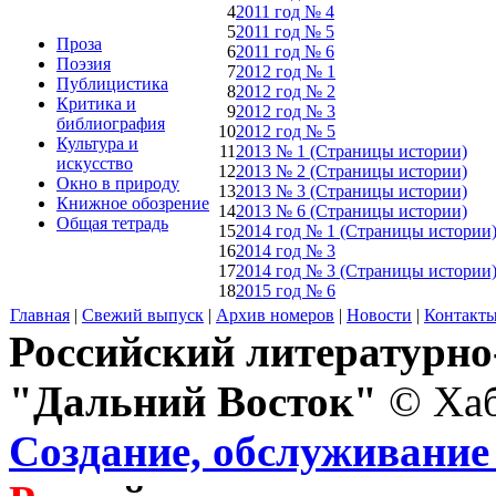
4
2011 год № 4
5
2011 год № 5
Проза
6
2011 год № 6
Поэзия
7
2012 год № 1
Публицистика
8
2012 год № 2
Критика и
9
2012 год № 3
библиография
10
2012 год № 5
Культура и
11
2013 № 1 (Страницы истории)
искусство
12
2013 № 2 (Страницы истории)
Окно в природу
13
2013 № 3 (Страницы истории)
Книжное обозрение
14
2013 № 6 (Страницы истории)
Общая тетрадь
15
2014 год № 1 (Страницы истории
16
2014 год № 3
17
2014 год № 3 (Страницы истории
18
2015 год № 6
Главная
|
Свежий выпуск
|
Архив номеров
|
Новости
|
Контакт
Российский литературн
"Дальний Восток"
© Хаб
Создание, обслуживание 