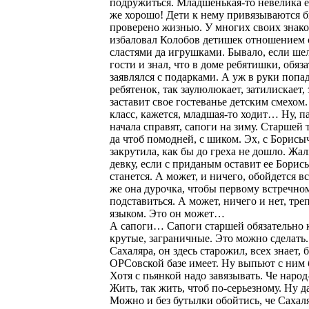
подружиться. Младшенькая-то невелика е
же хорошо! Дети к нему привязываются б
проверено жизнью. У многих своих знак
избаловал Колобов детишек отношением 
сластями да игрушками. Бывало, если шел
гости и знал, что в доме ребятишки, обяз
заявлялся с подарками. А уж в руки попа
ребятенок, так заулюлюкает, затилискает, 
заставит свое гостеванье детским смехом.
класс, кажется, младшая-то ходит… Ну, па
начала справят, сапоги на зиму. Старшей 
да чтоб помодней, с шиком. Эх, с Борисы
закрутила, как бы до греха не дошло. Жал
девку, если с приданым оставит ее Борисы
станется. А может, и ничего, обойдется вс
же она дурочка, чтобы первому встречно
подставиться. А может, ничего и нет, тр
языком. Это он может…
А сапоги… Сапоги старшей обязательно 
крутые, заграничные. Это можно сделать
Сахаляра, он здесь старожил, всех знает, 
ОРСовской базе имеет. Ну выпьют с ни
Хотя с пьянкой надо завязывать. Че наро
Жить, так жить, чтоб по-серьезному. Ну д
Можно и без бутылки обойтись, че Сахал