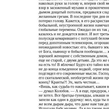
наколках руки за голову и, вперив свой 
взор в засиженный мухами и прокопчен
дымом дощатый потолок, предавался сла
желанным грезам. В последние три дня о
потерял голову. Кажется, в его расхриста
бобыльной, неустроенной жизни намечал
глобальные перемены. Ожидал он их так 
казалось и не дождется вовсе. И вот третье
полусидя кемарившего с потухшей бело
перед допотопным телевизором, огорош
неожиданной новостью: его, бывшего зек
от Бога, пьяницу и бобыля пообещали… 
хорошей женщине с собственным домом, 
еще не старой, с двумя детьми. Да это же 
на есть то! В яблочко! Будто кто тайно вле
не до конца изъеденное водкой, серое ве
подглядел его сокровенные мысли. Госпо
его скитальческой, необогретой жизни п
конец? Кранты?! Эх, мать честная…
«Вишь, как судьба-то накатывает, каким в
— думал Колобов. — А я еще, придурок, 
не хотел. Все братцы-тунеядцы, алкаши н
запели как один в дудочку: мол, куда ты 
же всем дырам дыра, что даже нам там дел
Испугали бабу мудями. Да я по таким ды