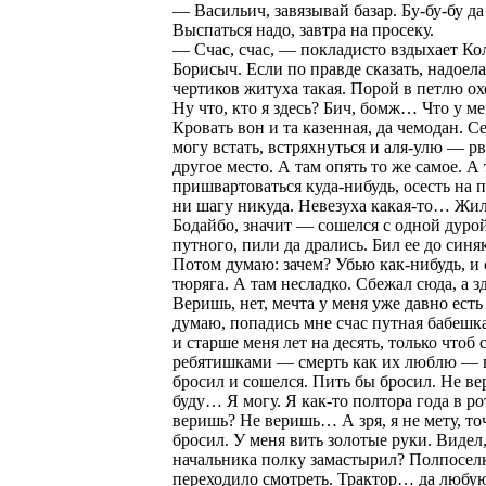
— Васильич, завязывай базар. Бу-бу-бу да 
Выспаться надо, завтра на просеку.
— Счас, счас, — покладисто вздыхает Ко
Борисыч. Если по правде сказать, надоела
чертиков житуха такая. Порой в петлю охо
Ну что, кто я здесь? Бич, бомж… Что у ме
Кровать вон и та казенная, да чемодан. С
могу встать, встряхнуться и аля-улю — рв
другое место. А там опять то же самое. А 
пришвартоваться куда-нибудь, осесть на 
ни шагу никуда. Невезуха какая-то… Жи
Бодайбо, значит — сошелся с одной дур
путного, пили да дрались. Бил ее до синя
Потом думаю: зачем? Убью как-нибудь, и 
тюряга. А там несладко. Сбежал сюда, а зд
Веришь, нет, мечта у меня уже давно есть
думаю, попадись мне счас путная бабешка
и старше меня лет на десять, только чтоб 
ребятишками — смерть как их люблю — 
бросил и сошелся. Пить бы бросил. Не в
буду… Я могу. Я как-то полтора года в ро
веришь? Не веришь… А зря, я не мету, то
бросил. У меня вить золотые руки. Видел,
начальника полку замастырил? Полпосел
переходило смотреть. Трактор… да любу