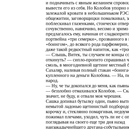
и подначивать с явным желанием спрово
вывести его из себя. Но Колобов упорно н
залежалой кровати в небольшеньком РЭ
общежитии, заговорщицки помалкивал, з
поблескивал глазенками, стоически отверг
сочувственно, навязчиво, весомо и зримо
предлагалось ему, начиная от сладкоприт
портвейна «три семерки», прозванного в
«боингом», до всякого рода парфюмерии,
даже такой редкостный напиток, как «тро
— Слышь, Витек, ты случаем не концы с
откинуть? — сипло-пропито спрашивал ч
смоль, в многодневной щетине местный 
Сахаляр, наливая полный стакан «боинга
купленного на деньги Колобова. — На, пе
народ.
— Ну, че ты докопался до меня, как пьяны
— беззлобно отмахивался Колобов. — Сказ
значит, не буду, и отвали моя черешня.
Сашка допивал бутылку один, пьяно выт
немытой ладонью щетинистый подбородо
корочку и, стеклянно помаргивая, недоу
пожимал плечами, уходил, чуть ли не с о
поглядывая на своего еще три дня назад
наизакадычнейшего другана-собутыльник