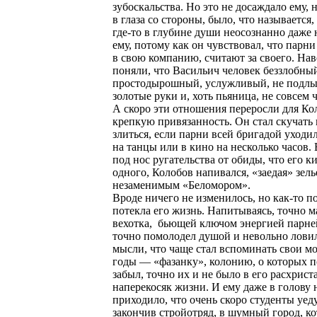
зубоскальства. Но это не досаждало ему, 
в глаза со стороны, было, что называется,
где-то в глубине души неосознанно даже
ему, потому как он чувствовал, что парн
в свою компанию, считают за своего. Нав
поняли, что Васильич человек беззлобны
простодырошный, услужливый, не подлы
золотые руки и, хоть пьяница, не совсем
А скоро эти отношения переросли для Ко
крепкую привязанность. Он стал скучать 
злиться, если парни всей бригадой уходил
на танцы или в кино на несколько часов. 
под нос ругательства от обиды, что его к
одного, Колобов напивался, «заедая» зель
незаменимым «Беломором».
Вроде ничего не изменилось, но как-то п
потекла его жизнь. Напитываясь, точно м
вехотка, бьющей ключом энергией парней
точно помолодел душой и невольно ловил
мысли, что чаще стал вспоминать свои м
годы — «фазанку», колонию, о которых п
забыл, точно их и не было в его расхрис
наперекосяк жизни. И ему даже в голову 
приходило, что очень скоро студенты уед
закончив стройотряд, в шумный город, к