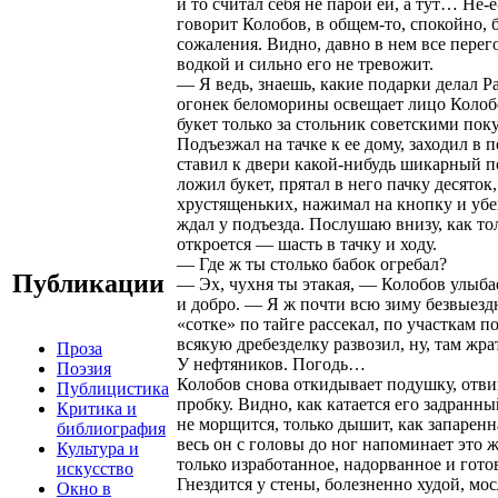
и то считал себя не парой ей, а тут… Не-
говорит Колобов, в общем-то, спокойно, 
сожаления. Видно, давно в нем все перег
водкой и сильно его не тревожит.
— Я ведь, знаешь, какие подарки делал 
огонек беломорины освещает лицо Коло
букет только за стольник советскими пок
Подъезжал на тачке к ее дому, заходил в п
ставил к двери какой-нибудь шикарный п
ложил букет, прятал в него пачку десяток,
хрустященьких, нажимал на кнопку и уб
ждал у подъезда. Послушаю внизу, как то
откроется — шасть в тачку и ходу.
— Где ж ты столько бабок огребал?
Публикации
— Эх, чухня ты этакая, — Колобов улыба
и добро. — Я ж почти всю зиму безвыезд
«сотке» по тайге рассекал, по участкам п
всякую дребезделку развозил, ну, там жра
Проза
У нефтяников. Погодь…
Поэзия
Колобов снова откидывает подушку, отв
Публицистика
пробку. Видно, как катается его задранн
Критика и
не морщится, только дышит, как запаренн
библиография
весь он с головы до ног напоминает это 
Культура и
только изработанное, надорванное и готов
искусство
Гнездится у стены, болезненно худой, мос
Окно в