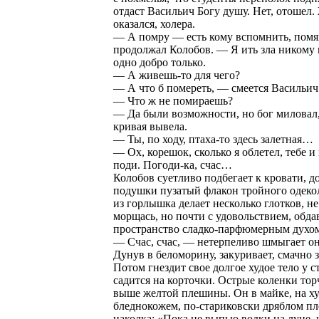
отдаст Васильич Богу душу. Нет, отошел
оказался, холера.
— А помру — есть кому вспомнить, помя
продолжал Колобов. — Я ить зла никому 
одно добро только.
— А живешь-то для чего?
— А что б помереть, — смеется Васильич
— Что ж не помираешь?
— Да были возможности, но бог миловал,
кривая вывела.
— Ты, по ходу, птаха-то здесь залетная…
— Ох, корешок, сколько я облетел, тебе и
поди. Погоди-ка, счас…
Колобов суетливо подбегает к кровати, до
подушки пузатый флакон тройного одеко
из горлышка делает несколько глотков, не
морщась, но почти с удовольствием, обда
пространство сладко-парфюмерным духо
— Счас, счас, — нетерпеливо шмыгает он
Дунув в беломорину, закуривает, смачно з
Потом гнездит свое долгое худое тело у с
садится на корточки. Острые коленки тор
выше желтой плешины. Он в майке, на ху
бледнокожем, по-стариковски дряблом пл
наколка: «Пока не выпью водки на луне, 