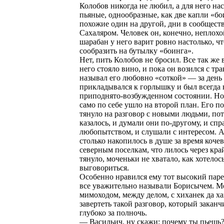
Колобов никогда не любил, а для него на
пьяные, однообразные, как две капли «бо
похожие один на другой, дни в сообщест
Сахаляром. Человек он, конечно, неплохо
шарабан у него варит ровно настолько, ч
сообразить на бутылку «боинга».
Нет, пить Колобов не бросил. Все так же в
него стояло вино, и пока он возился с т
называл его любовно «соткой» — за день 
прикладывался к горлышку и был всегда 
приподнято-возбужденном состоянии. Но 
само по себе ушло на второй план. Его 
тянуло на разговор с новыми людьми, по
казалось, и думали они по-другому, и сп
любопытством, и слушали с интересом. А
столько накопилось в душе за время кочев
северным поселкам, что лилось через кра
тянуло, моченьки не хватало, как хотелос
выговориться.
Особенно нравился ему тот высокий паре
все уважительно называли Борисычем. М
мимоходом, между делом, с хиханек да х
завертеть такой разговор, который закан
глубоко за полночь.
— Васильич, ну скажи: почему ты пьешь