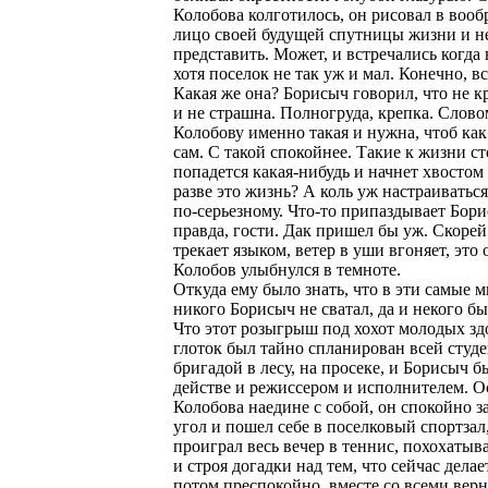
Колобова колготилось, он рисовал в воо
лицо своей будущей спутницы жизни и н
представить. Может, и встречались когда 
хотя поселок не так уж и мал. Конечно, в
Какая же она? Борисыч говорил, что не к
и не страшна. Полногруда, крепка. Словом
Колобову именно такая и нужна, чтоб как
сам. С такой спокойнее. Такие к жизни ст
попадется какая-нибудь и начнет хвостом
разве это жизнь? А коль уж настраиваться
по-серьезному. Что-то припаздывает Бор
правда, гости. Дак пришел бы уж. Скорей
трекает языком, ветер в уши вгоняет, это 
Колобов улыбнулся в темноте.
Откуда ему было знать, что в эти самые 
никого Борисыч не сватал, да и некого бы
Что этот розыгрыш под хохот молодых з
глоток был тайно спланирован всей студ
бригадой в лесу, на просеке, и Борисыч б
действе и режиссером и исполнителем. О
Колобова наедине с собой, он спокойно з
угол и пошел себе в поселковый спортзал,
проиграл весь вечер в теннис, похохатыв
и строя догадки над тем, что сейчас дела
потом преспокойно, вместе со всеми верн