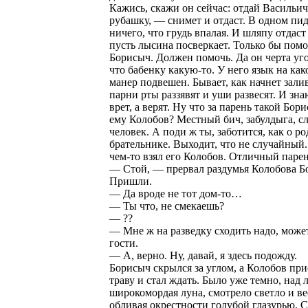
Кажись, скажи он сейчас: отдай Василь
рубашку, — снимет и отдаст. В одном пи
ничего, что грудь впалая. И шляпу отдаст
пусть лысина посверкает. Только бы помо
Борисыч. Должен помочь. Да он черта уго
что бабенку какую-то. У него язык на ка
манер подвешен. Бывает, как начнет залив
парни рты раззявят и уши развесят. И зна
врет, а верят. Ну что за парень такой Бор
ему Колобов? Местный бич, забулдыга, 
человек. А поди ж ты, заботится, как о р
брательнике. Выходит, что не случайный
чем-то взял его Колобов. Отличный паре
— Стой, — прервал раздумья Колобова 
Пришли.
— Да вроде не тот дом-то…
— Ты что, не смекаешь?
— ??
— Мне ж на разведку сходить надо, может
гости.
— А, верно. Ну, давай, я здесь подожду.
Борисыч скрылся за углом, а Колобов при
траву и стал ждать. Было уже темно, над 
широкомордая луна, смотрело светло и ве
обливая окрестности голубой глазурью. С