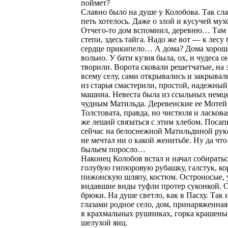
поймет?
Славно было на душе у Колобова. Так сла
петь хотелось. Даже о злой и кусучей мух
Отчего-то дом вспомнил, деревню… Там
степи, здесь тайга. Надо же вот — к лесу
сердце прикипело… А дома? Дома хорош
вольно. У бати кузня была, ох, и чудеса о
творили. Ворота сковали решетчатые, на 
всему селу, сами открывались и закрывал
из старья смастерили, простой, надежный
машина. Невеста была из ссыльных немце
чудным Матильда. Деревенские ее Мотей 
Толстовата, правда, но чистюля и ласкова
же леший связаться с этим хлебом. Поса
сейчас на белоснежной Матильдиной руке
не мечтал ни о какой женитьбе. Ну да что
быльем поросло…
Наконец Колобов встал и начал собиратьс
голубую гипюровую рубашку, галстук, к
пижонскую шляпу, костюм. Остроносые, 
видавшие виды туфли протер суконкой. С
брюки. На душе светло, как в Пасху. Так 
глазами родное село, дом, принаряженная
в крахмальных рушниках, горка крашены
шелухой яиц.