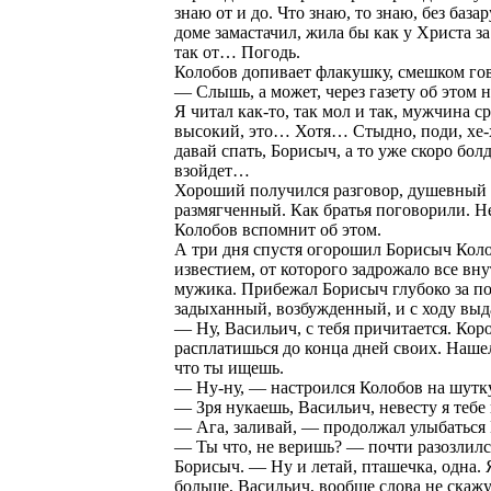
знаю от и до. Что знаю, то знаю, без базар
доме замастачил, жила бы как у Христа за
так от… Погодь.
Колобов допивает флакушку, смешком го
— Слышь, а может, через газету об этом н
Я читал как-то, так мол и так, мужчина ср
высокий, это… Хотя… Стыдно, поди, хе
давай спать, Борисыч, а то уже скоро бол
взойдет…
Хороший получился разговор, душевный 
размягченный. Как братья поговорили. Н
Колобов вспомнит об этом.
А три дня спустя огорошил Борисыч Кол
известием, от которого задрожало все вну
мужика. Прибежал Борисыч глубоко за по
задыханный, возбужденный, и с ходу выд
— Ну, Васильич, с тебя причитается. Коро
расплатишься до конца дней своих. Нашел 
что ты ищешь.
— Ну-ну, — настроился Колобов на шутку
— Зря нукаешь, Васильич, невесту я тебе
— Ага, заливай, — продолжал улыбаться
— Ты что, не веришь? — почти разозлилс
Борисыч. — Ну и летай, пташечка, одна. 
больше, Васильич, вообще слова не скажу