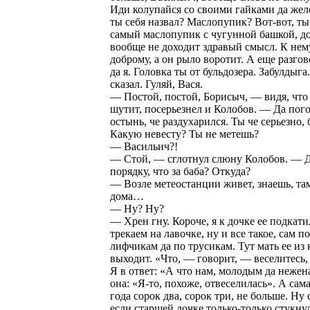
Иди колупайся со своими гайками да жел
ты себя назвал? Маслопупик? Вот-вот, ты 
самый маслопупик с чугунной башкой, д
вообще не доходит здравый смысл. К нем
доброму, а он рыло воротит. А еще разгов
да я. Головка ты от бульдозера. Забулдыга.
сказал. Гуляй, Вася.
— Постой, постой, Борисыч, — видя, что
шутит, посерьезнел и Колобов. — Да пого
остынь, че раздухарился. Ты че серьезно, 
Какую невесту? Ты не метешь?
— Васильич?!
— Стой, — сглотнул слюну Колобов. — 
порядку, что за баба? Откуда?
— Возле метеостанции живет, знаешь, там
дома…
— Ну? Ну?
— Хрен гну. Короче, я к дочке ее подкати
трекаем на лавочке, ну и все такое, сам 
лифчикам да по трусикам. Тут мать ее из
выходит. «Что, — говорит, — веселитесь
Я в ответ: «А что нам, молодым да неже
она: «Я-то, похоже, отвеселилась». А сам
года сорок два, сорок три, не больше. Ну 
если старшей дочке только-только стукну