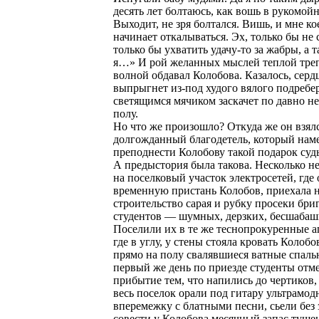
десять лет болтаюсь, как вошь в рукомой
Выходит, не зря болтался. Вишь, и мне ко
начинает откалываться. Эх, только бы не 
только бы ухватить удачу-то за жабры, а 
я…» И рой желанных мыслей теплой тре
волной обдавал Колобова. Казалось, серд
выпрыгнет из-под худого вялого подребе
светящимся мячиком заскачет по давно н
полу.
Но что же произошло? Откуда же он взялс
долгожданный благодетель, который нам
преподнести Колобову такой подарок суд
А предыстория была такова. Несколько не
на поселковый участок электросетей, где 
временную пристань Колобов, приехала 
строительство сарая и рубку просеки бри
студентов — шумных, дерзких, бесшабаш
Поселили их в те же теснопрокуренные а
где в углу, у стены стояла кровать Колобо
прямо на полу свалявшиеся ватные спаль
первый же день по приезде студенты отм
прибытие тем, что напились до чертиков,
весь поселок орали под гитару ультрамод
вперемежку с блатными песни, сьели без 
совести у Колобова месячный запас туше