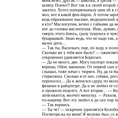
меня везет, другая — шмотки, а третья —
шляпу. Понял?! Вот так я к своей второй 
закатил. Хотел попервоначалу шик ей в гл
мол, вот я какой фон-барон. А потом заро
ведь образование высшее, медицинский з
я кто? Маслопупик, вечно с гайками да ж
ног до головы маслопупик. Ишо, думаю, о
смерть этого боюсь, сразу тушуюсь и чув
букарашкой. Знаю ведь, что не надо так, а 
малое дитя…
— Так ты, Васильич, еще, по ходу, и поло
Сколько же у тебя жен было? — оживляет
откровенно удивляется Борисыч.
— Да не много, две. Могу паспорт показат
веришь. Обои законные. От первой сын 
слышал, тоже начал с тюряги. Ну, да та бы
стервозина. Сколько я от нее, собаки, рог
переносил… Да и женился сдуру, по моло
фазанки в райцентре. Да и не любил ее со
и прожили недолго. А вот вторая… — Ко
затягивается, молчит минутку. — Рахиля, 
по-нашему. Вот эту любил и до сих пор 
— Так вернись.
— Ты че? — искренне удивляется Колобо
Посмотри-ка на меня! Я моложе был, со 