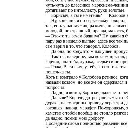
чуть-чуть до классиков марксизма-ленини
дотягивает по интеллекту, руки золотые.
— Борисыч, а ты не метешь? — Колобов в
— Ну, конечно, я по-серьезному говорил, 
так, есть у нас мужик, разженя, не алиме
молодой, не страшный, правда, малость, 
— Это-то ты зачем брякнул? Ну, какой я 
пару раз в неделю выпью, здесь все так 
сам верил в то, что говорил, Колобов.
— Да она, по ходу, это мимо ушей пропус
— Так ты, наверное, там козлом прыгал,
корчил, она тебя, дурака, всерьез и не при
— Рожа, Васильич, у тебя, козел тоже ты
пошел-ка ты.
Хоть и взыграло у Колобова ретивое, когд
назвали козлом, но все же он сдержался
попросил:
— Ладно, извини, Борисыч, дальше-то че
— Дальше? Короче, дотрещались мы с ней,
дурака, на смотрины приведу через три дн
готовься, наводи марафет. По-хорошему, з
хамство с тобой вообще не стоило разгов
да ладно, помни мою доброту.
Последние слова полностью развеяли все