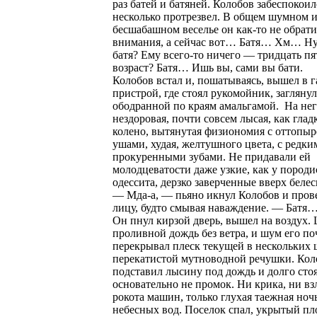
раз батей и батяней. Колобов забеспокоил
несколько протрезвел. В общем шумном 
бесшабашном веселье он как-то не обрати
внимания, а сейчас вот… Батя… Хм… Ну
батя? Ему всего-то ничего — тридцать пят
возраст? Батя… Ишь вы, сами вы бати.
Колобов встал и, пошатываясь, вышел в 
пристрой, где стоял рукомойник, заглянул
ободранной по краям амальгамой. На нег
нездоровая, почти совсем лысая, как глад
колено, вытянутая физиономия с оттопы
ушами, худая, желтушного цвета, с редки
прокуренными зубами. Не придавали ей
молодцеватости даже узкие, как у породи
одессита, дерзко заверченные вверх белес
— Мда-а, — пьяно икнул Колобов и пров
лицу, будто смывая наваждение. — Батя
Он пнул кирзой дверь, вышел на воздух.
проливной дождь без ветра, и шум его по
перекрывал плеск текущей в нескольких 
перекатистой мутноводной речушки. Кол
подставил лысину под дождь и долго стоя
основательно не промок. Ни крика, ни вз
рокота машин, только глухая таежная ноч
небесных вод. Поселок спал, укрытый п