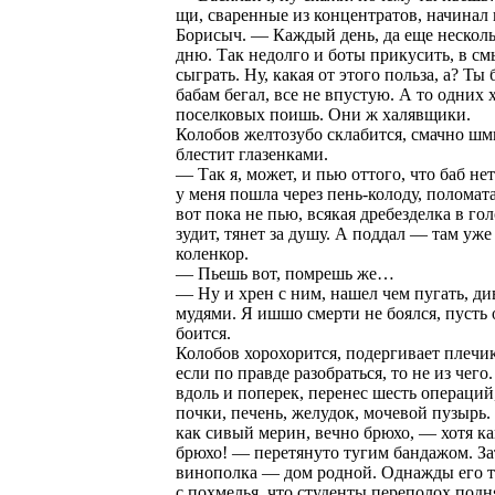
щи, сваренные из концентратов, начинал
Борисыч. — Каждый день, да еще несколь
дню. Так недолго и боты прикусить, в см
сыграть. Ну, какая от этого польза, а? Ты 
бабам бегал, все не впустую. А то одних 
поселковых поишь. Они ж халявщики.
Колобов желтозубо склабится, смачно шм
блестит глазенками.
— Так я, может, и пью оттого, что баб не
у меня пошла через пень-колоду, поломат
вот пока не пью, всякая дребезделка в гол
зудит, тянет за душу. А поддал — там уже
коленкор.
— Пьешь вот, помрешь же…
— Ну и хрен с ним, нашел чем пугать, ди
мудями. Я ишшо смерти не боялся, пусть 
боится.
Колобов хорохорится, подергивает плечик
если по правде разобраться, то не из чего
вдоль и поперек, перенес шесть операций
почки, печень, желудок, мочевой пузырь.
как сивый мерин, вечно брюхо, — хотя ка
брюхо! — перетянуто тугим бандажом. За
винополка — дом родной. Однажды его т
с похмелья, что студенты переполох подн