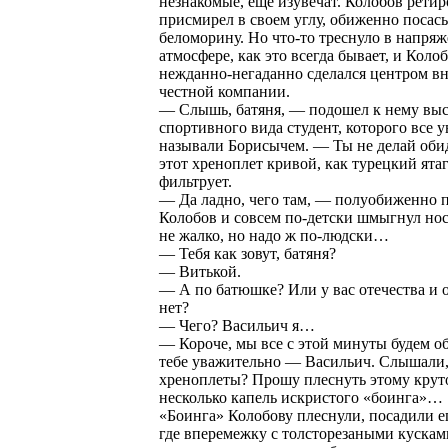
незнакомые, еще изувечат. Колобов ретир
присмирел в своем углу, обиженно посас
беломорину. Но что-то треснуло в напря
атмосфере, как это всегда бывает, и Коло
нежданно-негаданно сделался центром в
честной компании.
— Слышь, батяня, — подошел к нему выс
спортивного вида студент, которого все 
называли Борисычем. — Ты не делай оби
этот хреноплет кривой, как турецкий ятаг
фильтрует.
— Да ладно, чего там, — полуобиженно 
Колобов и совсем по-детски шмыгнул но
не жалко, но надо ж по-людски…
— Тебя как зовут, батяня?
— Витькой.
— А по батюшке? Или у вас отечества и 
нет?
— Чего? Васильич я…
— Короче, мы все с этой минуты будем о
тебе уважительно — Васильич. Слышали
хреноплеты? Прошу плеснуть этому кру
несколько капель искристого «боинга»…
«Боинга» Колобову плеснули, посадили ег
где вперемежку с толсторезаными кускам