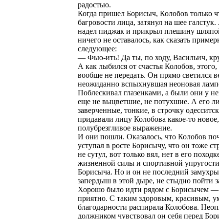
радостью.
Когда пришел Борисыч, Колобов только чт
багровости лица, затянул на шее галстук.
надел пиджак и прикрыл плешину шляпо
ничего не оставалось, как сказать пример
следующее:
— Фью-ить! Да ты, по ходу, Васильич, кр
А как лыбился от счастья Колобов, этого,
вообще не передать. Он прямо светился ве
неожиданно вспыхнувшая неоновая ламп
Поблескивал глазенками, а были они у не
еще не выцветшие, не потухшие. А его л
заверченные, тонкие, в строчку одесситс
придавали лицу Колобова какое-то новое,
полубрезгливое выражение.
И они пошли. Оказалось, что Колобов по
уступал в росте Борисычу, что он тоже ст
не сутул, вот только вял, нет в его походк
жизненной силы и спортивной упругости,
Борисыча. Но и он не последний замухр
запердыш в этой дыре, не стыдно пойти за
Хорошо было идти рядом с Борисычем — 
приятно. С таким здоровым, красивым, 
благодарности распирала Колобова. Нео
должником чувствовал он себя перед Бор