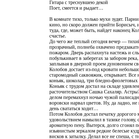
Гитара с треснувшею декой
Поет, смеется и рыдает…
В комнате тихо, только мухи зудят. Парн
кино, но скоро должен прийти Борисыч, 
туда, где, может быть, найдет наконец Ко
счастье.
До чего же теплый сегодня вечер — тихи
прозрачный, полнеба охвачено предзака
пожаром. Дверь распахнута настежь и сл
побулькивает в заберегах за забором река,
заплывая в дверной проем дуновением св
Колобов достает из-под кровати небольш
старомодный саквояжик, открывает. Все 
коньяк, шоколад, три бледно-фиолетовых 
Коньяк с трудом достал на складе удивл
расточительством Сашка Сахаляр. Астр
делом перемахнул ночью чужой палисадн
воровски нарвал цветов. Ну, да ладно, н
день свататься ходит…
Потом Колобов достал печатку дорогого 
удовольствием намылил в тазике голову,
ароматную пену. Вытерся, долго сгонял п
изьянистым зеркалом редкие белесые куд
висков к затылку. Делал все не спеша, с т