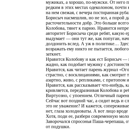
мужиках, а хорошо, по-мужски. От него 
редким в этих местах одеколоном, почти
на нем свежая, с вечера постиранная руба
Борисыч насмешлив, но не зол, а порой д
расточительности добр. Это больше всего
Колобова, тянет к парню. Нравится непр
авторитет Борисыча среди ребят, какую е
выдумает — они тут же, как попугаи, на
долдонить вслед. А уж в политике… Здес
возражать ему никто не пытается, любого
заткнет.
Нравится Колобову и как ест Борисыч — 
жадно, как подобает мужику с достоинст
Нравится, как читает парень журнал «Ог
страстно, с восклицаниями, как смотрит 
азартно, живо, с репликами, с притопом 
Нравится, как рассказывает что-нибудь, к
кривляется, передразнивая Колобова и реб
Виртуозно, с упоением. Отличный парен
Сейчас вот поздний час, а сидит ведь и с
это не уважение? И кажется, сопереживае
нет, глаза холодноваты. А вот лицо вроде
Хотя, поди ее, разбери современную моло
Заворочался спросонья Паша-черепаша, о
от подушки.