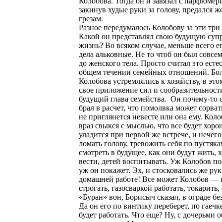
Колобова. Тогда он и завязал с парфюмер
закинув худые руки за голову, предался 
грезам.
Разное передумалось Колобову за эти три
Какой он представлял свою будущую су
жизнь? Во всяком случае, меньше всего е
дела альковные. Не то чтоб он был совсем
до женского тела. Просто считал это ест
общем течении семейных отношений. Бо
Колобова устремлялись к хозяйству, в это
свое приложение сил и сообразительности
будущий глава семейства. Он почему-то 
брал в расчет, что помолвка может сорват
не приглянется невесте или она ему. Коло
враз свыкся с мыслью, что все будет хоро
уладится при первой же встрече, и нечего
ломать голову, тревожить себя по пустяка
смотреть в будущее, как они будут жить, 
вести, детей воспитывать. Уж Колобов по
уж он покажет. Эх, и стосковались же ру
домашней работе! Все может Колобов — 
строгать, газосваркой работать, токарить,
«Буран» вон, Борисыч сказал, в ограде без
Да он его по винтику переберет, по гаечк
будет работать. Что еще? Ну, с дочерьми 