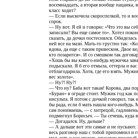
восемнадцать, а вторая вообще пацанка, 
класс ходит?
— Если выскочила скороспелкой, то и во
сорок.
— Ну вот. Я ей и говорю: «Что это вы себ
записали? Вы еще самое то». Хотел поко
сказать, да дочки постеснялся. Обиделась 
ней все на мази́. Мать-то грустно так: «К
вдова, да еще с таким привеском, Двое ве
кто позарится». И со смешком так догова
«Хошь бы вы какого-нибудь мужичка зав
подыскали. Я б его отмыла, оттерла и вас
отблагодарила. Хотя, где его взять. Мужи
вес золота».
— Ну?! Ну?!
— Что ну? Баба вот такая! Корова, два по
«Буран» в ограде стоит. Мужик год как п
инсульта. Я потом с дочкой говорил, так 
бы рада, если б мать нашла кого-нибудь. 
сам понимаешь, — с хитрецой, гадливень
подмигнул Борисыч. — Ты сечешь, куда 
— Догадался. Ну, дальше?
— А дальше вот эти самые и не пускают. 
весь разговор наш с тобой припомнил и г
мол, есть у нас мужик, красавец писаный,