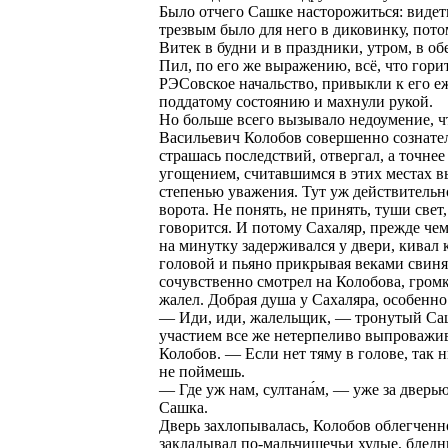
Было отчего Сашке насторожиться: видет
трезвым было для него в диковинку, пото
Витек в будни и в праздники, утром, в об
Пил, по его же выражению, всё, что горит
РЭСовское начальство, привыкли к его 
поддатому состоянию и махнули рукой.
Но больше всего вызывало недоумение, ч
Васильевич Колобов совершенно сознател
страшась последствий, отвергал, а точнее
угощением, считавшимся в этих местах 
степенью уважения. Тут уж действительн
ворота. Не понять, не принять, туши свет,
говорится. И потому Сахаляр, прежде че
на минутку задерживался у двери, кивал 
головой и пьяно прикрывая веками свиня
сочувственно смотрел на Колобова, гром
жалел. Добрая душа у Сахаляра, особенно
— Иди, иди, жалельщик, — тронутый С
участием все же нетерпеливо выпроважив
Колобов. — Если нет тяму в голове, так 
не поймешь.
— Где уж нам, султана́м, — уже за дверь
Сашка.
Дверь захлопывалась, Колобов облегченн
закладывал по-мальчишечьи худые, бледн