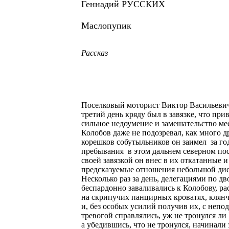
Геннадий РУССКИХ
Маслопупик
Рассказ
Поселковый моторист Виктор Васильеви
третий день кряду был в завязке, что при
сильное недоумение и замешательство ме
Колобов даже не подозревал, как много д
корешков собутыльников он заимел за го
пребывания в этом дальнем северном пос
своей завязкой он внес в их откатанные и
предсказуемые отношения небольшой дис
Несколько раз за день, делегациями по дв
беспардонно заваливались к Колобову, р
на скрипучих панцирных кроватях, клян
и, без особых усилий получив их, с непо
тревогой справлялись, уж не тронулся ли
а убедившись, что не тронулся, начинали