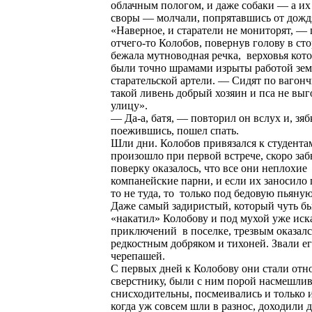
облачным пологом, и даже собаки — а их
своры — молчали, попрятавшись от дожд
«Наверное, и старатели не мониторят, —
отчего-то Колобов, повернув голову в сто
бежала мутноводная речка, верховья кото
были точно шрамами изрыты работой зем
старательской артели. — Сидят по вагон
такой ливень добрый хозяин и пса не выг
улицу».
— Да-а, батя, — повторил он вслух и, зяб
поежившись, пошел спать.
Шли дни. Колобов привязался к студентам
произошло при первой встрече, скоро заб
поверку оказалось, что все они неплохие
компанейские парни, и если их заносило 
то не туда, то только под бедовую пьяную
Даже самый задиристый, который чуть б
«накатил» Колобову и под мухой уже ис
приключений в поселке, трезвым оказалс
редкостным добряком и тихоней. Звали е
черепашей.
С первых дней к Колобову они стали отно
сверстнику, были с ним порой насмешли
снисходительны, посмеивались и только и
когда уж совсем шли в разнос, доходили 