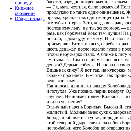
блестят, изрядно потревоженные зельем.
природу
— Эх, мать честная, было времечко! Полг
Книжное
проблукаю по тайге один-одинешенек. Ж
обозрение
правда, хреноватая, одни концентраты. Че
Общая тетрадь
все зубы потерял. Зато, когда возвращаюс
последнему льду: ну, ты, ясное море, — в
базе, как Горбачева! Ково там, лучше! На 
носили, гадом буду, не мету! И вот после 
приему шел Витек в кассу, огребал зараз
шесть деньжат, после неделю гудел в посел
чтобы небу жарко стало. А ближе к лету 
сматывался. Там за пару месяцев все спус
деньги? Дерьмо собачье. И снова на свою
Вишь как сижу? Я вот так, на кукорках, 
сколько просидеть. В «сотке» так привык
ведь всю зиму…
Папироса в длинных пальцах Колобова д
и потухла. Уже поздно, парни кемарят. 
слушает. Не поймет только Колобов — из
или из уважения?
Отличный парень Борисыч. Высокий, ст
жилистый. Модный зачес сухих, здоровых
Борода пробивается густая, породистая. Д
этой северной дыре, следит за собою Бор
не по-бабьи, чего Колобов до отвращения