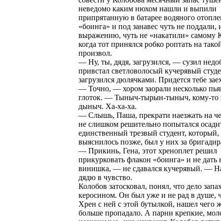
неведомо каким нюхом нашли и выпили
припрятанную в батарее водяного отопл
«боинга» и под занавес чуть не поддали, 
выражению, чуть не «накатили» самому К
когда тот принялся робко роптать на тако
произвол.
— Ну, ты, дядя, загрузился, — сузил недо
привстал светловолосый кучерявый студе
загрузился дюлячками. Придется тебе зае
— Точно, — хором заорали несколько пь
глоток. — Тыныч-тырын-тыныч, кому-то 
дыныч. Ха-ха-ха.
— Слышь, Паша, прекрати наезжать на ч
не слишком решительно попытался осади
единственный трезвый студент, который,
выяснилось позже, был у них за бригадир
— Прикинь, Гена, этот хреноплет решил
прикурковать флакон «боинга» и не дать 
винишка, — не сдавался кучерявый. — Н
дядю в чувство.
Колобов затосковал, понял, что дело запа
керосином. Он был уже и не рад в душе, ч
Хрен с ней с этой бутылкой, нашел чего ж
больше пропадало. А парни крепкие, мол