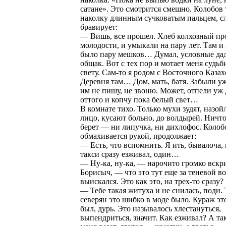
сатане». Это смотрится смешно. Колобов 
наколку длинным сучковатым пальцем, с
бравирует:
— Вишь, все прошел. Хлеб колхозный про
молодости, и умыкали на пару лет. Там и 
было пару мешков… Думал, условные даду
общак. Вот с тех пор и мотает меня судьб
свету. Сам-то я родом с Восточного Казах
Деревня там… Дом, мать, батя. Забыли уж
им не пишу, не звоню. Может, отпели уж 
оттого и копчу пока белый свет…
В комнате тихо. Только мухи зудят, назой
лицо, кусают больно, до волдырей. Ничто
берет — ни липучка, ни дихлофос. Колоб
обмахивается рукой, продолжает:
— Есть, что вспомнить. Я ить, бывалоча, 
такси сразу езживал, один…
— Ну-ка, ну-ка, — нарочито громко вскр
Борисыч, — что это тут еще за теневой в
выискался. Это как это, на трех-то сразу?
— Тебе такая житуха и не снилась, поди. 
северян это шибко в моде было. Кураж это
был, дурь. Это называлось хлестануться,
выпендриться, значит. Как езживал? А так