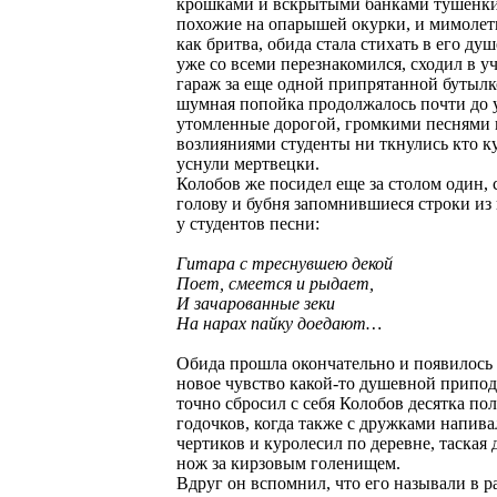
крошками и вскрытыми банками тушенк
похожие на опарышей окурки, и мимолетн
как бритва, обида стала стихать в его душ
уже со всеми перезнакомился, сходил в у
гараж за еще одной припрятанной бутылк
шумная попойка продолжалось почти до у
утомленные дорогой, громкими песнями
возлияниями студенты ни ткнулись кто к
уснули мертвецки.
Колобов же посидел еще за столом один,
голову и бубня запомнившиеся строки из
у студентов песни:
Гитара с треснувшею декой
Поет, смеется и рыдает,
И зачарованные зеки
На нарах пайку доедают…
Обида прошла окончательно и появилось
новое чувство какой-то душевной припод
точно сбросил с себя Колобов десятка по
годочков, когда также с дружками напива
чертиков и куролесил по деревне, таская 
нож за кирзовым голенищем.
Вдруг он вспомнил, что его называли в р