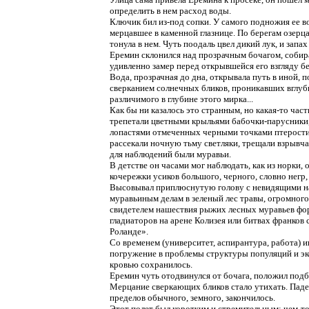
определить в нем расход воды.
Ключик бил из-под сопки. У самого подножия ее в
мерцавшее в каменной глазнице. По берегам озерц
тонула в нем. Чуть поодаль цвел дикий лук, и зап
Еремин склонился над прозрачным бочагом, собирая
удивленно замер перед открывшейся его взгляду б
Вода, прозрачная до дна, открывала путь в иной, 
сверканием солнечных бликов, проникавших вглубь
различимого в глубине этого мирка...
Как бы ни казалось это странным, но какая-то час
трепетали цветными крыльями бабочки-парусники,
лопастями отмеченных черными точками птерости
рассекали ночную тьму светляки, трещали взрывча
для наблюдений были муравьи.
В детстве он часами мог наблюдать, как из норки
кочережки усиков большого, черного, словно негр
Высовывал приплюснутую голову с невидящими наш
муравьиным делам в зеленый лес травы, огромного
свидетелем нашествия рыжих лесных муравьев фор
гладиаторов на арене Колизея или битвах франков 
Роланде».
Со временем (университет, аспирантура, работа)
погружение в проблемы структуры популяций и эк
кровью сохранилось.
Еремин чуть отодвинулся от бочага, положил подбо
Мерцание сверкающих бликов стало утихать. Пад
пределов обычного, земного, закончилось.
Этот полет был коротким и стремительным: чем-то