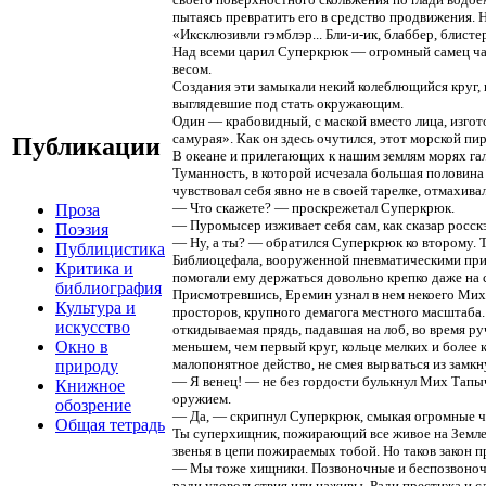
пытаясь превратить его в средство продвижения. 
«Иксклюзивли гэмблэр... Бли-и-ик, блаббер, блист
Над всеми царил Суперкрюк — огромный самец ча
весом.
Создания эти замыкали некий колеблющийся круг, 
выглядевшие под стать окружающим.
Один — крабовидный, с маской вместо лица, изгот
самурая». Как он здесь очутился, этот морской пи
Публикации
В океане и прилегающих к нашим землям морях г
Туманность, в которой исчезала большая половина
чувствовал себя явно не в своей тарелке, отмахива
— Что скажете? — проскрежетал Суперкрюк.
Проза
— Пуромысер изживает себя сам, как сказар росск
Поэзия
— Ну, а ты? — обратился Суперкрюк ко второму. Т
Публицистика
Библиоцефала, вооруженной пневматическими прис
Критика и
помогали ему держаться довольно крепко даже на 
библиография
Присмотревшись, Еремин узнал в нем некоего Ми
Культура и
просторов, крупного демагога местного масштаба. 
искусство
откидываемая прядь, падавшая на лоб, во время ру
Окно в
меньшем, чем первый круг, кольце мелких и более
малопонятное действо, не смея вырваться из замкн
природу
— Я венец! — не без гордости булькнул Мих Тапы
Книжное
оружием.
обозрение
— Да, — скрипнул Суперкрюк, смыкая огромные ч
Общая тетрадь
Ты суперхищник, пожирающий все живое на Земле, 
звенья в цепи пожираемых тобой. Но таков закон п
— Мы тоже хищники. Позвоночные и беспозвоночн
ради удовольствия или наживы. Ради престижа и 