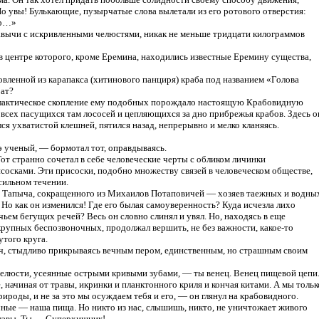
Но увы! Булькающие, пузырчатые слова вылетали из его ротового отверстия:
ер…»
вычи с искривленными челюстями, никак не меньше тридцати килограммов
в центре которого, кроме Еремина, находились известные Еремину существа,
овленной из карапакса (хитинового панциря) краба под названием «Голова
рат?
алактическое скопление ему подобных порождало настоящую Крабовидную
 всех пасущихся там лососей и цепляющихся за дно прибрежья крабов. Здесь о
лся ухватистой клешней, пятился назад, непрерывно и мелко кланяясь.
э ученый, — бормотал тот, оправдываясь.
от странно сочетал в себе человеческие черты с обликом личинки
осками. Эти присоски, подобно множеству связей в человеческом обществе,
сильном течении.
х Тапыча, сокращенного из Михаилов Потаповичей — хозяев таежных и водны
Но как он изменился! Где его былая самоуверенность? Куда исчезла лихо
чьем бегущих речей? Весь он словно слинял и увял. Но, находясь в еще
 крупных беспозвоночных, продолжал вершить, не без важности, какое-то
утого круга.
ч, стыдливо прикрываясь вечным пером, единственным, но страшным своим
елюсти, усеянные острыми кривыми зубами, — ты венец. Венец пищевой цепи
начиная от травы, икринки и планктонного криля и кончая китами. А мы тольк
рироды, и не за это мы осуждаем тебя и его, — он глянул на крабовидного.
ые — наша пища. Но никто из нас, слышишь, никто, не уничтожает живого
славы. Ты — Суперхищник!