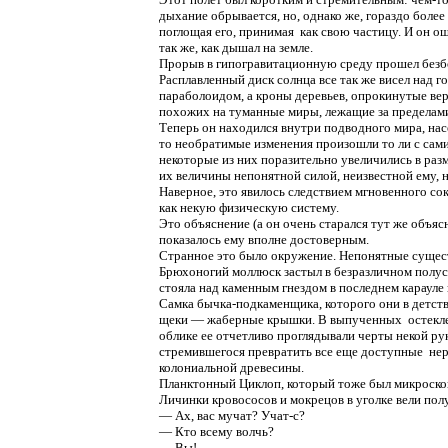
дыхание обрывается, но, однако же, гораздо более 
поглощая его, принимая как свою частицу. И он о
так же, как дышал на земле.
Прорыв в гипогравитационную среду прошел безбол
Расплавленный диск солнца все так же висел над г
параболоидом, а кроны деревьев, опрокинутые вер
похожих на туманные миры, лежащие за пределами
Теперь он находился внутри подводного мира, нас
то необратимые изменения произошли то ли с сами
некоторые из них поразительно увеличились в раз
их величины непонятной силой, неизвестной ему, 
Наверное, это явилось следствием мгновенного с
как некую физическую систему.
Это объяснение (а он очень старался тут же объяс
показалось ему вполне достоверным.
Странное это было окружение. Непонятные существ
Брюхоногий моллюск застыл в безразличном полусн
стояла над каменным гнездом в последнем карауле
Самка бычка-подкаменщика, которого они в детстве
щеки — жаберные крышки. В выпученных остеклене
облике ее отчетливо проглядывали черты некой ру
стремившегося превратить все еще доступные нер
колониальной древесины.
Планктонный Циклоп, который тоже был микроскоп
Личинки кровососов и мокрецов в уголке вели пол
— Ах, вас мучат? Учат-с?
— Кто всему волчь?
— Вы!