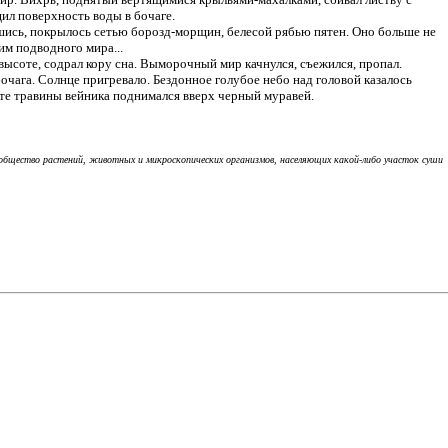
ил поверхность воды в бочаге.
шись, покрылось сетью борозд-морщин, белесой рябью пятен. Оно больше не
им подводного мира...
высоте, содрал кору сна. Выморочный мир качнулся, съежился, пропал.
бочага. Солнце пригревало. Бездонное голубое небо над головой казалось
чте травины вейника поднимался вверх черный муравей.
сообщество растений, животных и микроскопических организмов, населяющих какой-либо участок суши