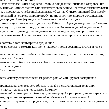
заволновалась живая карусель, словно дождавшись сигнала к отправлению.
тому кошмарному сборищу. Оно высветилось бегущими, валтасаровыми буквами
а, в просветах колеблющейся листвы: «Суд над Суперхищником! Суд идет!»
пережитый в недалеком прошлом. Он припомнил, что впервые услышал, как
ждународной конференции по биологии лососей в Находке.
Суперхищник, — сказал тогда мистер Роберт Л. Эдвардс — директор Северо-
ссачусетс, властное лицо, седая шевелюра, Золотая медаль Национальной
за успешное руководство национальной и международной программами
не знать этого? Сказанное им было не ново, хотя произвело впечатление и
а составу этого кошмарного судилища?
ет во сне или в момент крайней опасности, когда сознание, отстраняясь от
е время со странным беспокойством чувствовал, что чем-то связан с ними,
еческому обличью.
ми каких-то беспозвоночных. Без позвоночных, не считая довольно
еется последним.
Мих Тапыч.
о осознавшему себя несчастным философом Хомой Брутом, замершим в
о трещал карапакс человекообразного краба в смыкающихся челюстях
участь, и дрожь эта передалась Еремину.
ываемой в доме двери. Этот звук, переходящий в рев, рвал ушные перепонки 
ом, гармонично аранжированный и обкатанный стереосистемой
отворного дракона, птеродактиля, от которого сжималась и вновь вздувалась
а.
мир. Вихрь, поднятый вертящимися крыльями-махалками, сбивал листву с