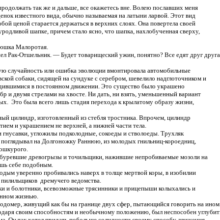
продолжать так же и дальше, все окажетесь вне. Волею пославших меня
нок известного вида, обычно называемая на латыни ларвой. Этот вид
бой ценой старается держаться в верхних слоях. Она повертела своей
уродливой шапке, причем стало ясно, что шапка, нахлобученная сверху,
рюшка Малоротая.
ел Рак-Отшельник. — Будет товарищеский ужин, понятно? Все едят друг друга
орую случайность или ошибка эволюции вмонтировала автомобильные
вской собаки, сидящей на сундуке с серебром, шевелило надглоточником и
дившимися в постоянном движении. Это существо было украшено
 и двумя стрелами на хвосте. Ни дать, ни взять, уменьшенный вариант
ых. Это была всего лишь стадия перехода к крылатому образу жизни,
й цилиндр, изготовленный из стебля тростника. Впрочем, цилиндр
тием и украшением не верхней, а нижней части тела.
 гнусавки, угложилы подколодные, сокоеды и стволоеды. Трухляк
 поглядывал на Долгоножку Раннюю, из молодых гнильниц-короедниц,
ошкурого.
забуревшие древогрызы и точильщики, нажившие непробиваемые мозоли на
ишь себе подобным.
дым уверенно пробивались наверх в толще мертвой коры, в изобилии
 пилильщиков дремучего ведомства.
ки и болотники, всевозможные трясинники и прицепыши колыхались и
енном жизнью.
одомер, живущий как бы на границе двух cфep, пытающийся говорить на ином
агодаря своим способностям и необычному положению, был неспособен углубит
ма. Он так хотел придать побольше солидности своему способу движения,