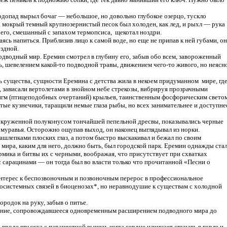
одопад вырыл бочаг — небольшое, но довольно глубокое озерцо, тускло
а мокрый темный крупнозернистый песок был холоден, как лед, и рыхл — рука
ах его, смешанный с запахом термопсиса, щекотал ноздри.
сь напиться. Приблизив лицо к самой воде, но еще не припав к ней губами, он
ездной.
подводный мир. Еремин смотрел в глубину его, забыв обо всем, завороженный
, шевелением какой-то подводной травы, движением чего-то живого, но неясн
ть существа, сущности Еремина с детства жила в некоем придуманном мире, гд
 зависали вертолетами в знойном небе стрекозы, вибрируя прозрачными
гм (птицеподобных очертаний) крыльев, таинственным фосфорическим свето
тые кузнечики, таращили немые глаза рыбы, но всех занимательнее и доступне
, окруженной полуконусом тончайшей пепельной дресвы, показывались черные
, муравья. Осторожно ощупав выход, он наконец выглядывал из норки.
лепками плоских глаз, а потом быстро выскакивал и бежал по своим
 мира, каким для него, должно быть, был городской парк. Еремин однажды ста
мика и битвы их с черными, воображая, что присутствует при схватках
с сарацинами — он тогда был во власти только что прочитанной «Песни о
 интерес к беспозвоночным и позвоночным перерос в профессиональное
осистемных связей в биоценозах*, но неравнодушие к существам с холодной
родок на руку, забыв о питье.
ение, сопровождавшееся одновременным расширением подводного мира до
 вроде прыжка с парашютной вышки, когда сердце начинает стучать в горле и