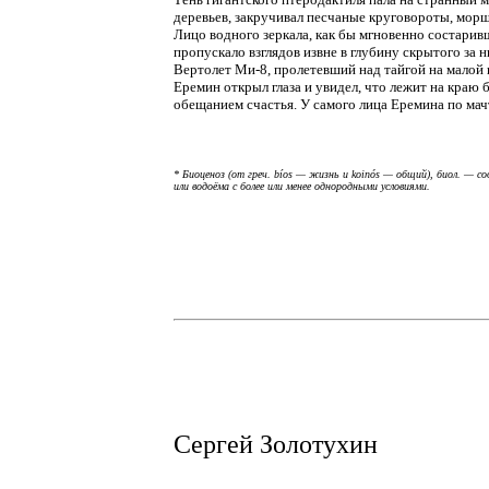
деревьев, закручивал песчаные круговороты, морщ
Лицо водного зеркала, как бы мгновенно состарив
пропускало взглядов извне в глубину скрытого за н
Вертолет Ми-8, пролетевший над тайгой на малой 
Еремин открыл глаза и увидел, что лежит на краю 
обещанием счастья. У самого лица Еремина по ма
* Биоценоз (от греч. bíos — жизнь и koinós — общий), биол. — 
или водоёма с более или менее однородными условиями.
Сергей Золотухин