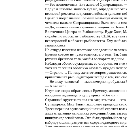
— Бес позвоночных! Бич живого! Суперхищник! — 
Вдруг и названье явилось тут же, определение э
неоновой рекламы под капитолийским куполом неб
Где-то в подсознании Еремина мелькнул момент, 
человека назвали Сверххищником. Было это на ме
— Да, человек самый страшный хищник на Земле, 
Восточного Центра по Рыболовству. Вудс Холл, Ма
службы по морскому рыболовству США, вручена 
исследований в области рыболовства. Ему ли было 
запомнилось.
Но откуда известно жестокое определение человек
Еремин совсем не чувствовал своего тела. Так быва
рутины бренного тела, как бы воспаряет над ним.
Наблюдая обоих осуждаемых со стороны, он в то ж
хотя их телесная оболочка казалась чуждой челов
— Странно… Почему же этот вопрос решается сила
примитивных рыб. Аудитория всегда с тем, кто см
— Не вижу человека! — высокомерно пробулькал 
— А это кто?
И тут все взоры обратились к Еремину, мгновенн
ожидании леденящего душу крика: «Вот он!»
Страшный хруст заставил его закрыть глаза — эт
Суперкрюка. Мих Тапыч задрожал, предвидя свою 
Треск перешел в ужасающий ночной скрежет взлам
лишь отдаленно напоминал рожденный синтезатор
пинкфлоидовский вопль. Это был утробный рев рук
вибрирующим пузырем вся сфера подводного мир
Тень гигантского птеродактиля пала на странный 