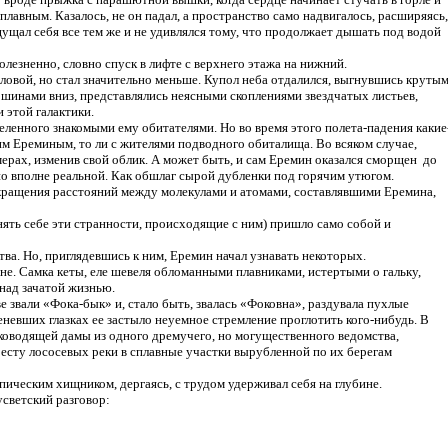
плавным. Казалось, не он падал, а пространство само надвигалось, расширяясь,
щущал себя все тем же и не удивлялся тому, что продолжает дышать под водой
езненно, словно спуск в лифте с верхнего этажа на нижний.
оловой, но стал значительно меньше. Купол неба отдалился, выгнувшись круты
шинами вниз, представлялись неясными скоплениями звездчатых листьев,
 этой галактики.
еленного знакомыми ему обитателями. Но во время этого полета-падения какие
м Ереминым, то ли с жителями подводного обиталища. Во всяком случае,
мерах, изменив свой облик. А может быть, и сам Еремин оказался сморщен до
но вполне реальной. Как обшлаг сырой дубленки под горячим утюгом.
окращения расстояний между молекулами и атомами, составлявшими Еремина,
нять себе эти странности, происходящие с ним) пришло само собой и
а. Но, приглядевшись к ним, Еремин начал узнавать некоторых.
е. Самка кеты, еле шевеля обломанными плавниками, истертыми о гальку,
 над зачатой жизнью.
 звали «Фока-бык» и, стало быть, звалась «Фоковна», раздувала пухлые
вших глазках ее застыло неуемное стремление проглотить кого-нибудь. В
ководящей дамы из одного дремучего, но могущественного ведомства,
есту лососевых реки в сплавные участки вырубленной по их берегам
ическим хищником, дергаясь, с трудом удерживал себя на глубине.
усветский разговор: