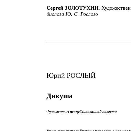
Сергей ЗОЛОТУХИН.
Художествен
биолога Ю. С. Рослого
Юрий РОСЛЫЙ
Дикуша
Фрагмент из неопубликованной повести
Улица сама привела Еремина к просеке, он пошел 