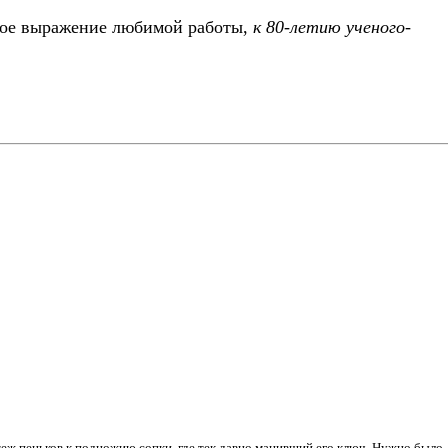
ое выражение любимой работы,
к 80-летию ученого-
меж пеньков к подножию сопки, где тек давно манивший его ключ. Нужно было