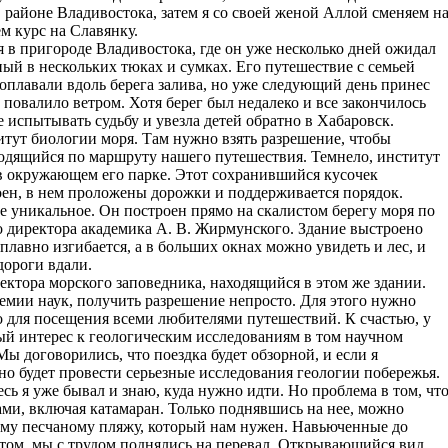
 районе Владивостока, затем я со своей женой Аллой сменяем н
ем курс на Славянку.
 в пригороде Владивостока, где он уже несколько дней ожидал
ный в нескольких тюках и сумках. Его путешествие с семьей
поплавали вдоль берега залива, но уже следующий день принес
повалило ветром. Хотя берег был недалеко и все закончилось
 испытывать судьбу и увезла детей обратно в Хабаровск.
тут биологии моря. Там нужно взять разрешение, чтобы
одящийся по маршруту нашего путешествия. Темнело, институт
 в окружающем его парке. Этот сохранившийся кусочек
оен, в нем проложены дорожки и поддерживается порядок.
 уникальное. Он построен прямо на скалистом берегу моря по
го директора академика А. В. Жирмунского. Здание выстроено
лавно изгибается, а в больших окнах можно увидеть и лес, и
дороги вдали.
ектора морского заповедника, находящийся в этом же здании.
демии наук, получить разрешение непросто. Для этого нужно
о для посещения всеми любителями путешествий. К счастью, у
ый интерес к геологическим исследованиям в том научном
Мы договорились, что поездка будет обзорной, и если я
но будет провести серьезные исследования геологии побережья.
сь я уже бывал и знаю, куда нужно идти. Но проблема в том, чт
ми, включая катамаран. Только поднявшись на нее, можно
тому песчаному пляжу, который нам нужен. Навьюченные до
потом, мы с трудом поднялись на перевал. Открывающийся вид