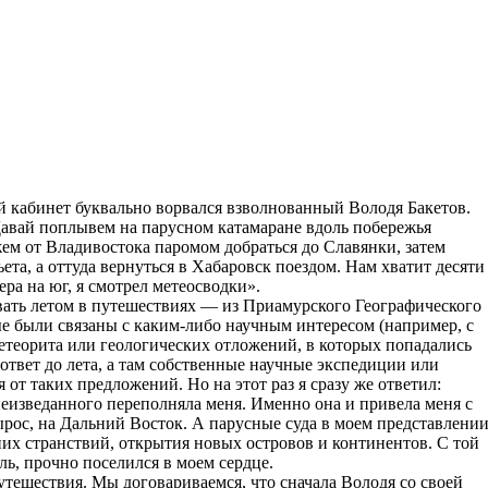
ий кабинет буквально ворвался взволнованный Володя Бакетов.
Давай поплывем на парусном катамаране вдоль побережья
ем от Владивостока паромом добраться до Славянки, затем
ета, а оттуда вернуться в Хабаровск поездом. Нам хватит десяти
ера на юг, я смотрел метеосводки».
вать летом в путешествиях — из Приамурского Географического
ые были связаны с каким-либо научным интересом (например, с
метеорита или геологических отложений, в которых попадались
ответ до лета, а там собственные научные экспедиции или
я от таких предложений. Но на этот раз я сразу же ответил:
еизведанного переполняла меня. Именно она и привела меня с
ырос, на Дальний Восток. А парусные суда в моем представлени
х странствий, открытия новых островов и континентов. С той
ь, прочно поселился в моем сердце.
утешествия. Мы договариваемся, что сначала Володя со своей