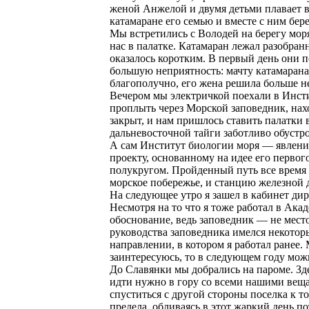
женой Анжелой и двумя детьми плавает в
катамаране его семью и вместе с ним бер
Мы встретились с Володей на берегу моря
нас в палатке. Катамаран лежал разобран
оказалось коротким. В первый день они 
большую неприятность: мачту катамарана 
благополучно, его жена решила больше не
Вечером мы электричкой поехали в Инсти
проплыть через Морской заповедник, нах
закрыт, и нам пришлось ставить палатки
дальневосточной тайги заботливо обустр
А сам Институт биологии моря — явление
проекту, основанному на идее его перво
полукругом. Пройденный путь все время п
морское побережье, и станцию железной 
На следующее утро я зашел в кабинет дир
Несмотря на то что я тоже работал в Ака
обоснование, ведь заповедник — не мест
руководства заповедника имелся некотор
направлении, в котором я работал ранее. 
заинтересуюсь, то в следующем году мож
До Славянки мы добрались на пароме. Зде
идти нужно в гору со всеми нашими веща
спуститься с другой стороны поселка к 
предела, обливаясь в этот жаркий день 