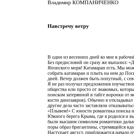
Владимир КОМПАНИЧЕНКО
Навстречу ветру
В один из весенних дней ко мне в рабоч
Без предисловий он сразу же выпалил: «
Японского моря! Катамаран есть. Мы мож
собрать катамаран и плыть на нем до Пось
дней. Ветер должен быть попутный, с сев
Я не раз получал предложения поучаство
общества или просто от знакомых, котор
поиском затерянной в тайге воронки от 
кости динозавров). Обычно я откладывал 
другие дела часто заставляли отказыватьс
«Плывем!» С юности романтика поиска н
Южного берега Крыма, где я родился и в
были высшим символом романтики дальни
поры образ бригантины, стремящейся вдал
Наступает август, приближается начало п