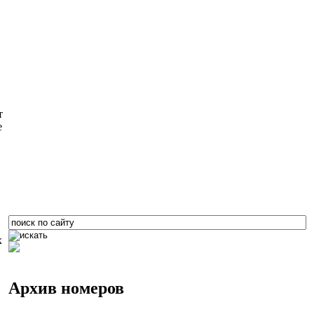
т
е
х
Архив номеров