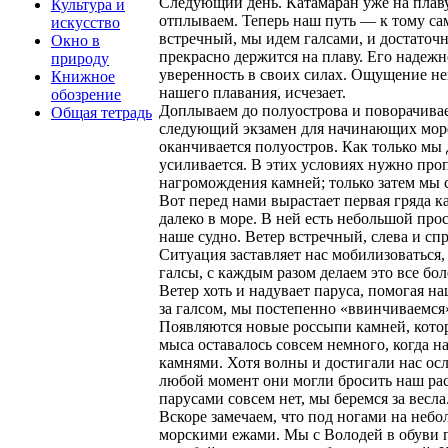
Следующий день. Катамаран уже на плав
Культура и
отплываем. Теперь наш путь — к тому са
искусство
встречный, мы идем галсами, и достаточ
Окно в
прекрасно держится на плаву. Его надеж
природу
уверенность в своих силах. Ощущение не
Книжное
нашего плавания, исчезает.
обозрение
Доплываем до полуострова и поворачивае
Общая тетрадь
следующий экзамен для начинающих море
оканчивается полуостров. Как только мы 
усиливается. В этих условиях нужно про
нагромождения камней; только затем мы 
Вот перед нами вырастает первая гряда 
далеко в море. В ней есть небольшой прос
наше судно. Ветер встречный, слева и сп
Ситуация заставляет нас мобилизоваться
галсы, с каждым разом делаем это все бо
Ветер хоть и надувает паруса, помогая н
за галсом, мы постепенно «ввинчиваемся»
Появляются новые россыпи камней, котор
мыса оставалось совсем немного, когда н
камнями. Хотя волны и достигали нас ос
любой момент они могли бросить наш рас
парусами совсем нет, мы беремся за весла
Вскоре замечаем, что под ногами на неб
морскими ежами. Мы с Володей в обуви п