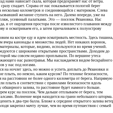
Над нами нависает скала, которая предохраняет нас от ветра.
сразу спадает. Справа от нас показывается пологий берег
а несколько километров и соединяющийся с материком. Слева
ызвавший желание ступить на него. Далеко впереди, уже на
ляж, усеянный палатками. Это — поселок Рязановка. Нас
ида, и от ощущения простора после извилистого плавания между
у и осматриваем его, а затем причаливаем к полуострову
товим на костре еду и идем осматривать местность. Здесь тишина
ем вчера канонады и множества людей. Нет никаких воронок,
материалы, которые, видимо, используются во время учений.
редуются с широкими открытыми пространствами. Доходим до
оторой мы совсем недавно проплывали. По вершине утеса
ужающего нас разнотравья. Мы наслаждаемся видом бескрайнего
ов у нас под ногами.
ся на ночлег здесь, но можно и успеть доплыть до Рязановки и
ие плыть, но неясно, каким курсом? По технике безопасности,
я на расстоянии не более одного километра от берега. Напрямую
сли плыть в соответствии с правилами безопасности вдоль
 обширного залива, то расстояние будет намного больше.
ем курс на поселок. Чем дальше отплываем от берега, тем
 галсами. Волнение моря находится на грани небольшого шторма.
ценить в два-три балла. Ближе к середине открытого залива вете
олодя закрепил мачту лучше, чем во время путешествия с семьей