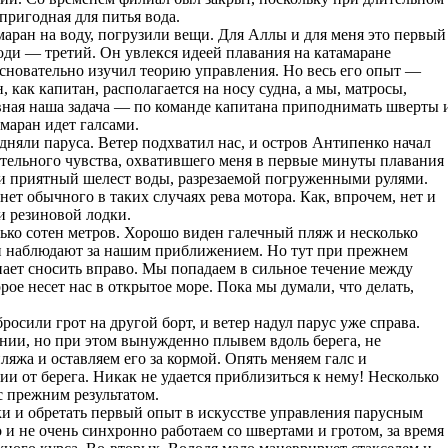
пригодная для питья вода.
аран на воду, погрузили вещи. Для Аллы и для меня это первый
оди — третий. Он увлекся идеей плавания на катамаране
основательно изучил теорию управления. Но весь его опыт —
, как капитан, располагается на носу судна, а мы, матросы,
авная наша задача — по команде капитана приподнимать шверты 
амаран идет галсами.
дняли паруса. Ветер подхватил нас, и остров Антипенко начал
ительного чувства, охватившего меня в первые минуты плавания
 и приятный шелест воды, разрезаемой погруженными рулями.
нет обычного в таких случаях рева мотора. Как, впрочем, нет и
и резиновой лодки.
лько сотен метров. Хорошо виден галечный пляж и несколько
 и наблюдают за нашим приближением. Но тут при прежнем
ает сносить вправо. Мы попадаем в сильное течение между
ое несет нас в открытое море. Пока мы думали, что делать,
росили грот на другой борт, и ветер надул парус уже справа.
нии, но при этом вынужденно плывем вдоль берега, не
яжа и оставляем его за кормой. Опять меняем галс и
и от берега. Никак не удается приблизиться к нему! Несколько
 с прежним результатом.
и и обретать первый опыт в искусстве управления парусным
и не очень синхронно работаем со швертами и гротом, за время