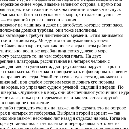
збрежное синее море, вдалеке зеленеют острова, а прямо под
дя из практики геологических экспедиций я знаю, что спуск
ейчас мы так быстро спускаемся к морю, что даже не успеваем
сь — отправной пункт нашего плавания.
езжают на машинах и даже на автобусах, которые стоят здесь
асположены домики турбазы, они тоже заполнены.
ка катамарана требует длительного времени. Этим занимается
атки и готовим еду. Между тем от окружающих узнаем
 Славянки закрыто, так как послезавтра в этом районе
твительно, военные корабли виднеются далеко в море.
могу разглядеть то, на чем собрался плыть. На двух
еплена платформа, рассчитанная на четырех человек с
я для такого судна мачта, два треугольных паруса — грот и
жен сзади мачты. Его можно поворачивать и фиксировать в левом
направления ветра. Узкий стаксель спускается вдоль мачты в
одвижный, при слабом ветре им можно ловить его порывы,
на корме, но управляет судном рулевой, сидящий впереди. По
 шверты. Опущенные в воду, они обеспечивают устойчивый кур
мене галса, пока грот перемещается и закрепляется с другой
я в надводное положение.
: либо переждать учения на пляже, либо сделать это на острове
ах в четырех от побережья. Выбрали второй вариант — так
ко мне знаком: несколько лет назад я отдыхал на нем. Тогда на
орая устанавливала там палатки и переправляла в это место
ии. Со временем филиал был закрыт, поскольку при длительном