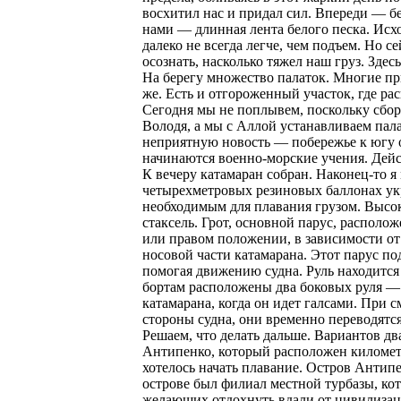
восхитил нас и придал сил. Впереди — бе
нами — длинная лента белого песка. Исхо
далеко не всегда легче, чем подъем. Но с
осознать, насколько тяжел наш груз. Зде
На берегу множество палаток. Многие при
же. Есть и отгороженный участок, где р
Сегодня мы не поплывем, поскольку сбор
Володя, а мы с Аллой устанавливаем пал
неприятную новость — побережье к югу от
начинаются военно-морские учения. Дейс
К вечеру катамаран собран. Наконец-то я 
четырехметровых резиновых баллонах укр
необходимым для плавания грузом. Высока
стаксель. Грот, основной парус, располо
или правом положении, в зависимости от 
носовой части катамарана. Этот парус п
помогая движению судна. Руль находится 
бортам расположены два боковых руля —
катамарана, когда он идет галсами. При с
стороны судна, они временно переводятс
Решаем, что делать дальше. Вариантов два
Антипенко, который расположен километр
хотелось начать плавание. Остров Антипен
острове был филиал местной турбазы, кот
желающих отдохнуть вдали от цивилизац