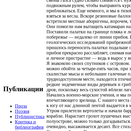
смены галса судно сильно сбивается с ну
подвижным рулем, чтобы выправить курс.
приближаться. Еще немного, и мы в тихо
взяться за весла. Вскоре резиновые балл
встретили местные аборигены, впрочем, 
Они помогли нам вытащить катамаран на 
Поставили палатки на границе пляжа и ле
побережье — недалеко от линии прибоя. 
геологических исследований прибрежной 
пришлось переносить палатки подальше 
прибоя прекрасно расслабляет, снимая на
и личное пристрастие — ведь я вырос у м
Я знакомлю своих спутников с островом.
можно обойти за четыре-пять часов, при
скалистые мысы и небольшие галечные пл
труднодоступном месте, находится птичий
редкие эндемичные виды деревьев и грибн
Публикации
дров, поскольку весь сухостой вблизи ла
Начались военно-морские учения, и мы п
впечатляющего зрелища. С нашего места в
к югу от нас длинной лентой выдается в
Проза
Утром прилетели вертолеты и начали бар
Поэзия
корабли. Нарастает грохот пушечных выс
Публицистика
полуострове, можно только догадываться
Критика и
очевидно, высаживается десант. Все стиха
библиография