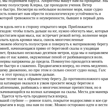
у, мы поднимаем паруса. Аборигены машут нам на прощанье. М
мому полуострову Клерка, где проходили учения. Ветер
но быстро. Несмотря на небольшое волнение моря, наше судно
ность помогает нам обрести психологическую устойчивость и
которой тревожности и неуверенности, бывшее в первый день
м вдоль него в сторону открытого моря. Приближается
ходов: чтобы плыть дальше на юг, нужно обогнуть мыс, которы
достигаем края мыса, нас встречает резкий ветер, волнение моря
плыть вдоль кромки мыса, сквозь многочисленные
сможем обогнуть полуостров и повернуть к материковому берегу
камней, начинающаяся прямо от береговой скалы и уходящая
вет, буквально несколько десятков метров, куда мы и направляем
рава от нас камни, окруженные пеной от разбивающихся волн.
, нервы напряжены до предела. Поминутно приходится менять
лее быстро и слаженно. Продвигаемся вперед, но очень медленно.
ашему движению, но при этом и сильно сносит судно назад. Галс
 в этот проход и плывем дальше.
ые теснят нас к обрывистому берегу. До противоположного кра
аш катамаран оказался в узком просвете между берегом и
лабленными, разбиваясь о многочисленные препятствия, но в
качивающийся на волнах катамаран на скалы. Места для маневр
. Удается чуть-чуть продвинуться вперед.
ольшой глубине — ровное плато, покрытое водорослями и кое-где
рыгаем в воду, она нам по пояс. Можно осторожно идти и вести