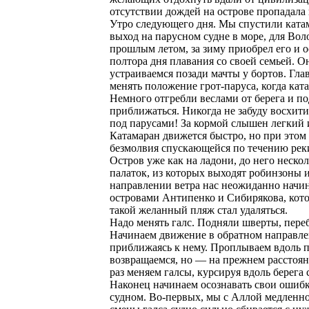
отсутствии дождей на острове пропадала 
Утро следующего дня. Мы спустили катам
выход на парусном судне в море, для Вол
прошлым летом, за зиму приобрел его и 
полтора дня плавания со своей семьей. Он
устраиваемся позади мачты у бортов. Гл
менять положение грот-паруса, когда кат
Немного отгребли веслами от берега и по
приближаться. Никогда не забуду восхит
под парусами! За кормой слышен легкий
Катамаран движется быстро, но при этом 
безмолвия спускающейся по течению рек
Остров уже как на ладони, до него неско
палаток, из которых выходят робинзоны
направлении ветра нас неожиданно начин
островами Антипенко и Сибирякова, котор
такой желанный пляж стал удаляться.
Надо менять галс. Подняли шверты, переб
Начинаем движение в обратном направле
приближаясь к нему. Проплываем вдоль пл
возвращаемся, но — на прежнем расстояни
раз меняем галсы, курсируя вдоль берега
Наконец начинаем осознавать свои ошибк
судном. Во-первых, мы с Аллой медленно 