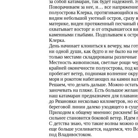
за собой катамаран, так будет надежней. 
Поворачиваем за нее, и… все напряжение 
полуострова Клерка, протягивающийся н
видим небольшой уютный остров, сразу в
материке, виден протяженный песчаный п
охватывает восторг и от открывшегося в
каменными глыбами. Подплываем к остров
Клерка.
День начинает клониться к вечеру, мы го
ни одной души, как будто и не было на н
только местами складированы различные 
Местность живописная, светлые рощи че
крайней оконечности полуострова, под к
пробегает ветер, поднимая волнение окр
моря и рокотом набегающих на камни вал
Решаем, что делать дальше. Можно остать
заночевать на пляже. Есть большое желан
наш катамаран предназначен для плавани
до Рязановки несколько километров, но е
береговой линии далеко уходящего в сушу
Приходим к общему мнению: рискнем! Бер
сильнее становится боковой ветер. Идем
С детства знаю, что такие волны можно о
еще больше усиливается, надеемся, что В
под Владивостоком.