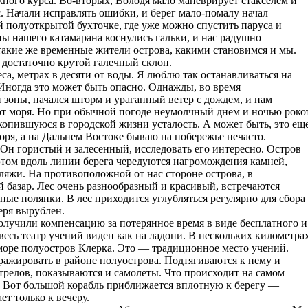
жного курса. Во-вторых, Володя мало маневрирует стакселем и
 Начали исправлять ошибки, и берег мало-помалу начал
й полуоткрытой бухточке, где уже можно спустить паруса и
оны нашего катамарана коснулись гальки, и нас радушно
такие же временные жители острова, какими становимся и мы.
достаточно крутой галечный склон.
са, метрах в десяти от воды. Я люблю так останавливаться на
Иногда это может быть опасно. Однажды, во время
зоны, начался шторм и ураганный ветер с дождем, и нам
от моря. Но при обычной погоде неумолчный днем и ночью роко
копившуюся в городской жизни усталость. А может быть, это ещ
оря, а на Дальнем Востоке бываю на побережье нечасто.
 Он гористый и залесенный, исследовать его интересно. Остров
 этом вдоль линии берега чередуются нагромождения камней,
яжи. На противоположной от нас стороне острова, в
 базар. Лес очень разнообразный и красивый, встречаются
ые полянки. В лес приходится углубляться регулярно для сбора
геря вырублен.
олучили компенсацию за потерянное время в виде бесплатного и
есь театр учений виден как на ладони. В нескольких километра
 море полуостров Клерка. Это — традиционное место учений.
ражировать в районе полуострова. Подтягиваются к нему и
трелов, показываются и самолеты. Что происходит на самом
. Вот большой корабль приближается вплотную к берегу —
ет только к вечеру.