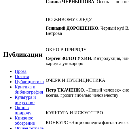
Галина ЧЕРНЫШОВА
. Осень — она не
ПО ЖИВОМУ СЛЕДУ
Геннадий ДОРОШЕНКО
. Черный куб 
Ветрова
ОКНО В ПРИРОДУ
Публикации
Сергей ЗОЛОТУХИН
. Интродукция, ил
хариуса упокороро
Проза
Поэзия
ОЧЕРК И ПУБЛИЦИСТИКА
Публицистика
Критика и
Петр ТКАЧЕНКО
. «Новый человек» сно
библиография
всегда, грозит гибелью человечеству
Культура и
искусство
Окно в
КУЛЬТУРА И ИСКУССТВО
природу
Книжное
КОНКУРС «Энциклопедия фантастическ
обозрение
Общая тетрадь