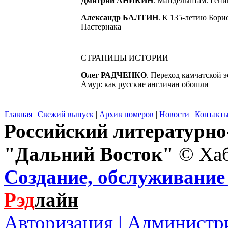
Дмитрий АНИКИН
. Мандельштам. Гени
Александр БАЛТИН
. К 135-летию Бори
Пастернака
СТРАНИЦЫ ИСТОРИИ
Олег РАДЧЕНКО
. Переход камчатской 
Амур: как русские англичан обошли
Главная
|
Свежий выпуск
|
Архив номеров
|
Новости
|
Контакт
Российский литературн
"Дальний Восток"
© Хаб
Создание, обслуживание 
Рэд
лайн
Авторизация |
Администр